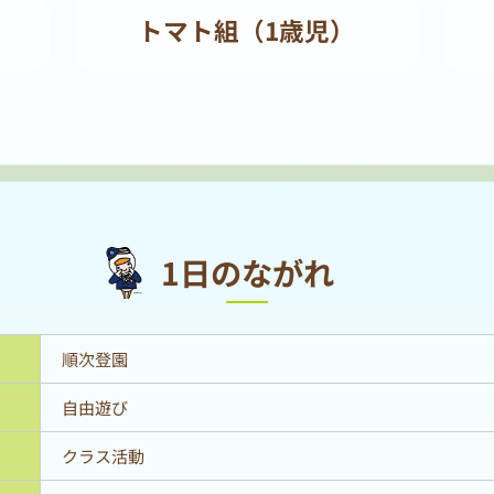
）
トマト組（1歳児）
1日のながれ
順次登園
自由遊び
クラス活動