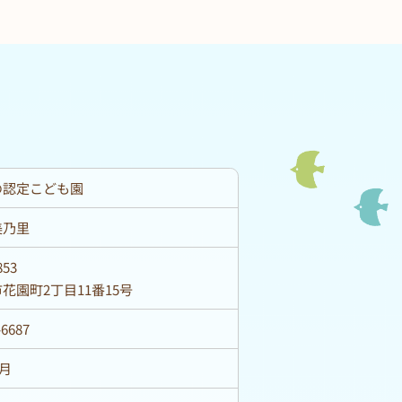
の認定こども園
美乃里
853
花園町2丁目11番15号
-6687
4月