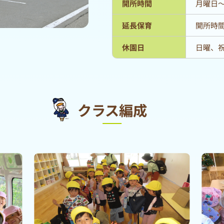
開所時間
月曜日～土
延長保育
開所時
休園日
日曜、祝
クラス編成