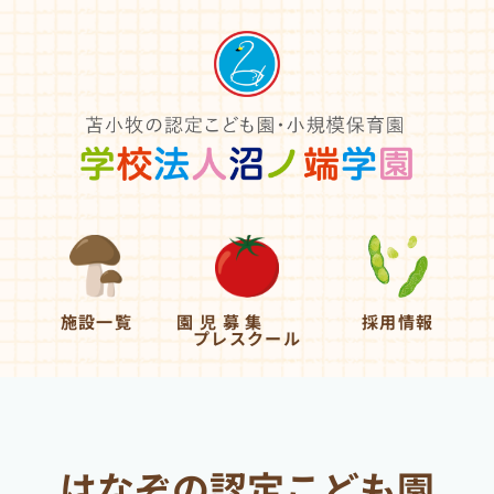
施設一覧
園 児 募 集
採用情報
プレスクール
はなぞの認定こども園