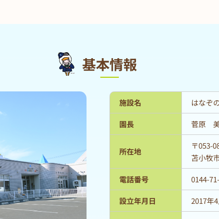
基本情報
施設名
はなぞ
園長
菅原 
〒053-0
所在地
苫小牧市
電話番号
0144-71
設立年月日
2017年