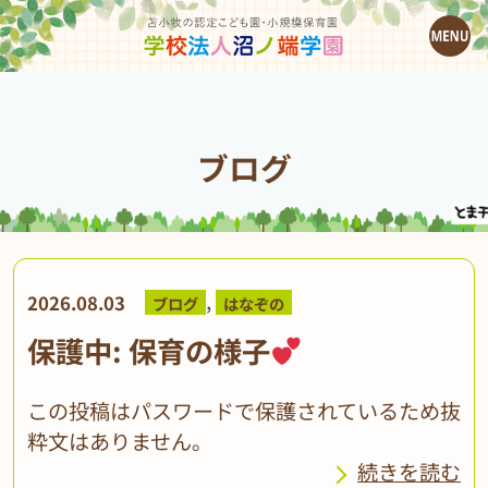
ブログ
,
2026.08.03
ブログ
はなぞの
保護中: 保育の様子
この投稿はパスワードで保護されているため抜
粋文はありません。
続きを読む