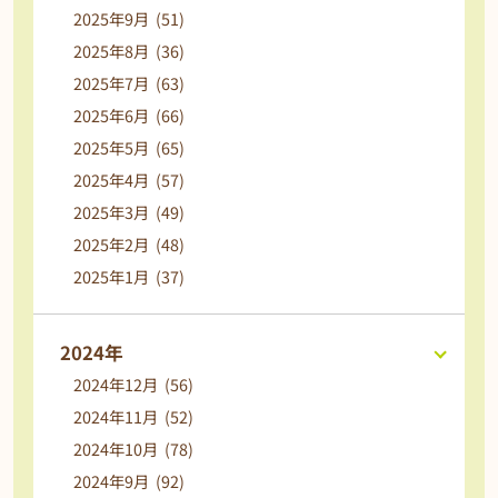
2025年9月 (51)
2025年8月 (36)
2025年7月 (63)
2025年6月 (66)
2025年5月 (65)
2025年4月 (57)
2025年3月 (49)
2025年2月 (48)
2025年1月 (37)
2024年
2024年12月 (56)
2024年11月 (52)
2024年10月 (78)
2024年9月 (92)