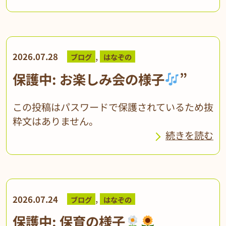
,
2026.07.28
ブログ
はなぞの
保護中: お楽しみ会の様子
”
この投稿はパスワードで保護されているため抜
粋文はありません。
続きを読む
,
2026.07.24
ブログ
はなぞの
保護中: 保育の様子