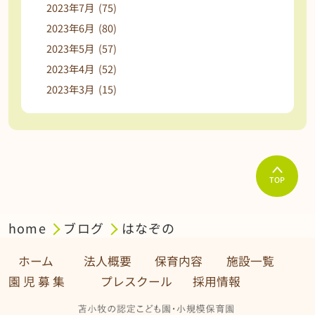
2023年7月 (75)
2023年6月 (80)
2023年5月 (57)
2023年4月 (52)
2023年3月 (15)
TOP
home
ブログ
はなぞの
ホーム
法人概要
保育内容
施設一覧
園 児 募 集 プレスクール
採用情報