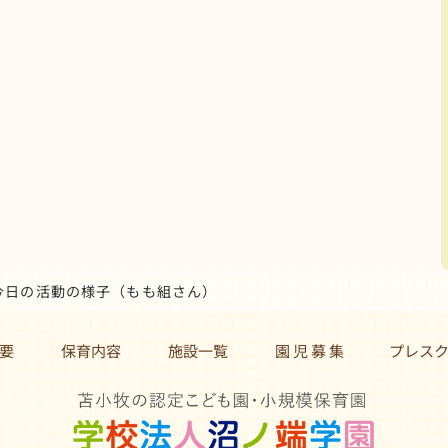
 今日の活動の様子（もも組さん）
要
保育内容
施設一覧
園 児 募 集 プレス