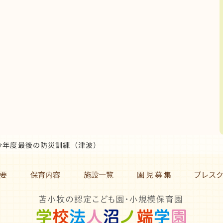
 今年度最後の防災訓練（津波）
要
保育内容
施設一覧
園 児 募 集 プレス