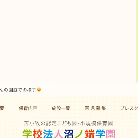
さんの園庭での様子
要
保育内容
施設一覧
園 児 募 集 プレス