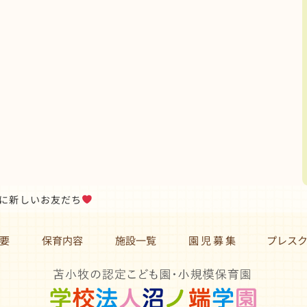
に新しいお友だち
要
保育内容
施設一覧
園 児 募 集 プレス