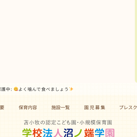
保護中:
よく噛んで食べましょう
要
保育内容
施設一覧
園 児 募 集 プレス