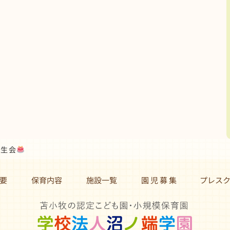
誕生会
要
保育内容
施設一覧
園 児 募 集 プレス